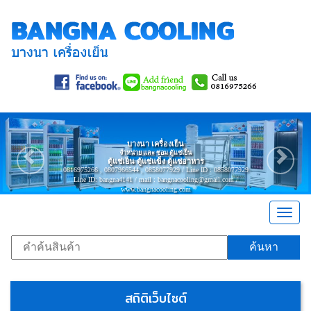
Previous
Nex
บางนา เครื่องเย็น
จำหน่าย และ ซ่อม ตู้แช่เย็น
ตู้แช่เย็น ตู้แช่แข็ง ตู้แช่อาหาร
0816975266 , 0807966544 , 0858077929 / Line ID : 0858077929
Line ID: bangna4141 / mail : bangnacooling@gmail.com /
www.bangnacooling.com
Togg
navig
ค้นหา
สถิติเว็บไซต์