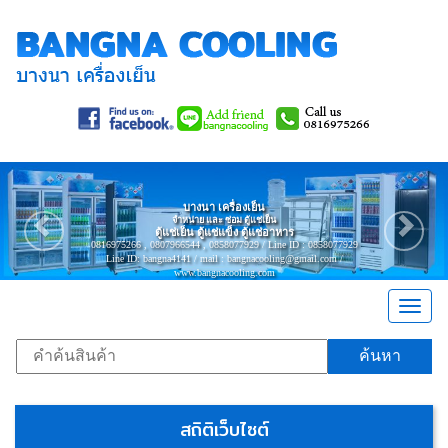
Previous
Nex
บางนา เครื่องเย็น
จำหน่าย และ ซ่อม ตู้แช่เย็น
ตู้แช่เย็น ตู้แช่แข็ง ตู้แช่อาหาร
0816975266 , 0807966544 , 0858077929 / Line ID : 0858077929
Line ID: bangna4141 / mail : bangnacooling@gmail.com /
www.bangnacooling.com
Togg
navig
ค้นหา
สถิติเว็บไซต์