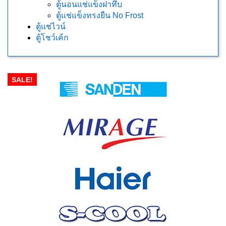
ตู้นอนแช่แข็งฝาทึบ
ตู้แช่แข็งทรงยืน No Frost
ตู้แช่ไวน์
ตู้โชว์เค้ก
SALE!