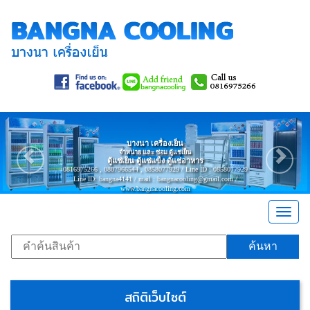
Previous
Nex
บางนา เครื่องเย็น
จำหน่าย และ ซ่อม ตู้แช่เย็น
ตู้แช่เย็น ตู้แช่แข็ง ตู้แช่อาหาร
0816975266 , 0807966544 , 0858077929 / Line ID : 0858077929
Line ID: bangna4141 / mail : bangnacooling@gmail.com /
www.bangnacooling.com
Togg
navig
ค้นหา
สถิติเว็บไซต์