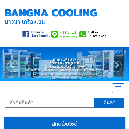
Previous
Nex
บางนา เครื่องเย็น
จำหน่าย และ ซ่อม ตู้แช่เย็น
ตู้แช่เย็น ตู้แช่แข็ง ตู้แช่อาหาร
0816975266 , 0807966544 , 0858077929 / Line ID : 0858077929
Line ID: bangna4141 / mail : bangnacooling@gmail.com /
www.bangnacooling.com
Togg
navig
ค้นหา
สถิติเว็บไซต์