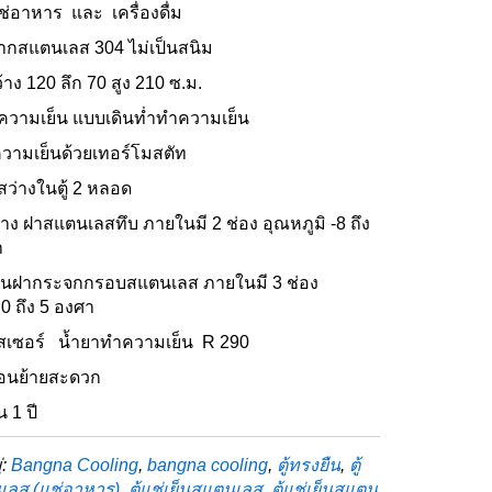
่อาหาร และ เครื่องดื่ม
จากสแตนเลส 304 ไม่เป็นสนิม
าง 120 ลึก 70 สูง 210 ซ.ม.
วามเย็น แบบเดินท่ำทำความเย็น
วามเย็นด้วยเทอร์โมสตัท
ว่างในตู้ 2 หลอด
่าง ฝาสแตนเลสทึบ ภายในมี 2 ช่อง อุณหภูมิ -8 ถึง
า
บนฝากระจกกรอบสแตนเลส ภายในมี 3 ช่อง
 0 ถึง 5 องศา
เซอร์ น้ำยาทำความเย็น R 290
ื่อนย้ายสะดวก
น 1 ปี
่:
Bangna Cooling
,
bangna cooling
,
ตู้ทรงยืน
,
ตู้
เลส (แช่อาหาร)
,
ตู้แช่เย็นสแตนเลส
,
ตู้แช่เย็นสแตน