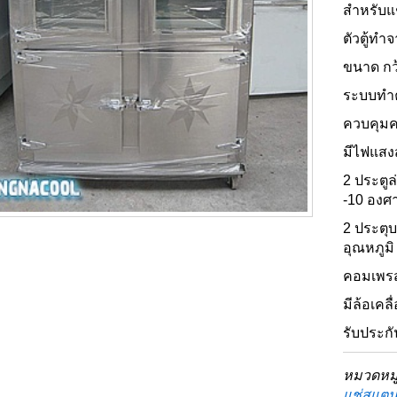
สำหรับแช
ตัวตู้ทำ
ขนาด กว้
ระบบทำค
ควบคุมค
มีไฟแสงส
2 ประตูล
-10 องศ
2 ประตุ
อุณหภูมิ
คอมเพรส
มีล้อเคล
รับประกั
หมวดหมู
แช่สแตน