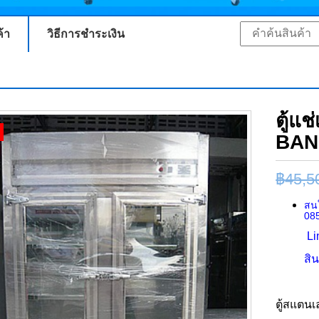
ค้า
วิธีการชำระเงิน
ตู้แ
BAN
฿
45,5
สนใ
08
Li
สิ
ตู้สแตน