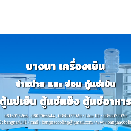
บางนา เครื่องเย็น
จำหน่าย และ ซ่อม ตู้แช่เย็น
ตู้แช่เย็น ตู้แช่แข็ง ตู้แช่อาหา
0816975266 , 0807966544 , 0858077929 / Line ID : 0858077929
D: bangna4141 / mail : bangnacooling@gmail.com / www.bangnacool