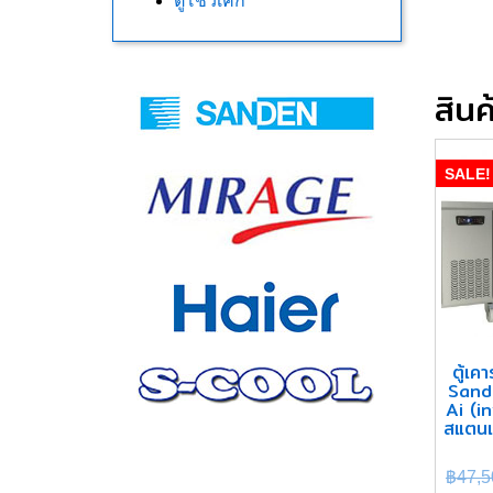
ตู้โชว์เค้ก
สินค้
SALE!
ตู้เค
Sand
Ai (i
สแตน
฿
47,5