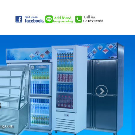
Next
ร
ing.com