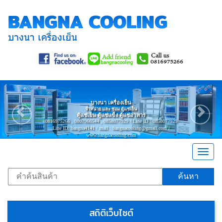
Previous
Nex
บางนา เครื่องเย็น
จำหน่าย และ ซ่อม ตู้แช่เย็น
ตู้แช่เย็น ตู้แช่แข็ง ตู้แช่อาหาร
0816975266 , 0807966544 , 0858077929 / Line ID : 0858077929
Line ID: bangna4141 / mail : bangnacooling@gmail.com /
www.bangnacooling.com
Togg
navig
ค้นหา
สถิติเว็บไซต์