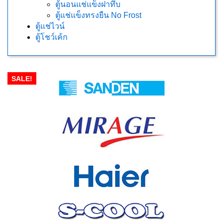
ตู้นอนแช่แข็งฝาทึบ
ตู้แช่แข็งทรงยืน No Frost
ตู้แช่ไวน์
ตู้โชว์เค้ก
SALE!