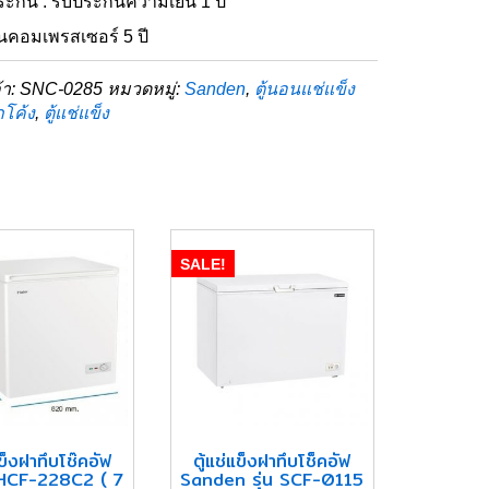
ะกัน : รับประกันความเย็น 1 ปี
นคอมเพรสเซอร์ 5 ปี
้า:
SNC-0285
หมวดหมู่:
Sanden
,
ตู้นอนแช่แข็ง
โค้ง
,
ตู้แช่แข็ง
SALE!
แข็งฝาทึบโช๊คอัฟ
ตู้แช่แข็งฝาทึบโช็คอัฟ
HCF-228C2 ( 7
Sanden รุ่น SCF-0115