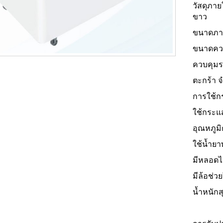
วัสดุภาย
ขาว
ขนาดภาย
ขนาดความ
ควบคุมร
ตะกร้า จ
การใช้ก
ใช้กระแส
อุณหภูมิ
ใช้น้ำย
มีหลอดไ
มีล้อช่ว
น้ำหนักส