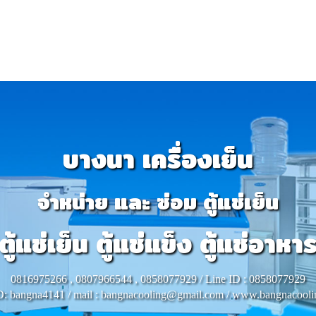
บางนา เครื่องเย็น
จำหน่าย และ ซ่อม ตู้แช่เย็น
ตู้แช่เย็น ตู้แช่แข็ง ตู้แช่อาหา
0816975266 , 0807966544 , 0858077929 / Line ID : 0858077929
D: bangna4141 / mail : bangnacooling@gmail.com / www.bangnacool