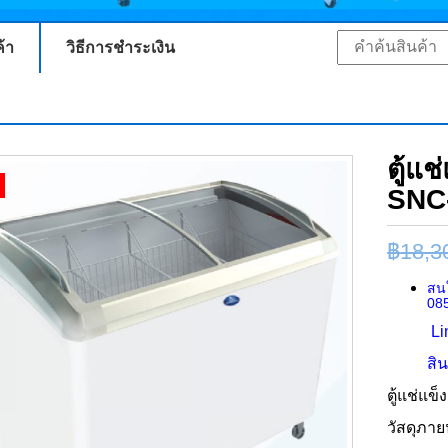
ค้า
วิธีการชำระเงิน
ตู้แ
SNC-
฿
18,3
สนใ
08
Li
สิ
ตู้แช่แข
วัสดุภาย