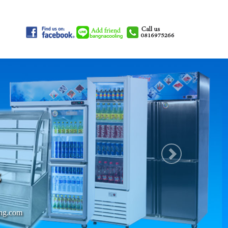
Next
ร
ing.com