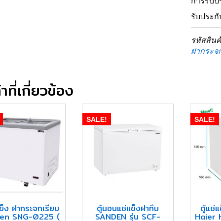
การรับปร
รับประกั
รหัสสินค
ฝากระจก
าที่เกี่ยวข้อง
SALE!
SALE!
่แข็ง ฝากระจกเรียบ
ตู้นอนแช่แข็งฝาทึบ
ตู้แช่
en SNG-0225 (
SANDEN รุ่น SCF-
Haier 