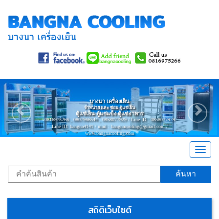
Previous
Nex
บางนา เครื่องเย็น
จำหน่าย และ ซ่อม ตู้แช่เย็น
ตู้แช่เย็น ตู้แช่แข็ง ตู้แช่อาหาร
0816975266 , 0807966544 , 0858077929 / Line ID : 0858077929
Line ID: bangna4141 / mail : bangnacooling@gmail.com /
www.bangnacooling.com
Togg
navig
ค้นหา
สถิติเว็บไซต์