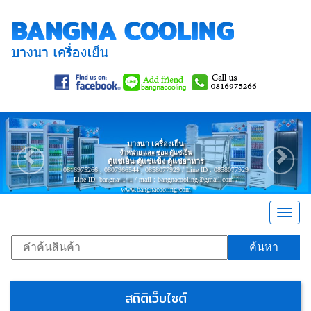
Previous
Nex
บางนา เครื่องเย็น
จำหน่าย และ ซ่อม ตู้แช่เย็น
ตู้แช่เย็น ตู้แช่แข็ง ตู้แช่อาหาร
0816975266 , 0807966544 , 0858077929 / Line ID : 0858077929
Line ID: bangna4141 / mail : bangnacooling@gmail.com /
www.bangnacooling.com
Togg
navig
ค้นหา
สถิติเว็บไซต์